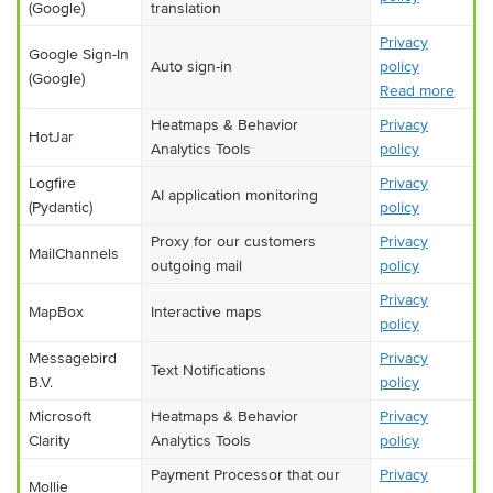
(Google)
translation
Privacy
Google Sign-In
Auto sign-in
policy
(Google)
Read more
Heatmaps & Behavior
Privacy
HotJar
Analytics Tools
policy
Logfire
Privacy
AI application monitoring
(Pydantic)
policy
Proxy for our customers
Privacy
MailChannels
outgoing mail
policy
Privacy
MapBox
Interactive maps
policy
Messagebird
Privacy
Text Notifications
B.V.
policy
Microsoft
Heatmaps & Behavior
Privacy
Clarity
Analytics Tools
policy
Payment Processor that our
Privacy
Mollie