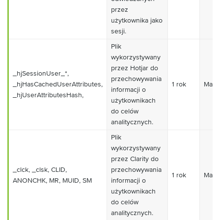
przez
użytkownika jako
sesji.
Plik
wykorzystywany
przez Hotjar do
_hjSessionUser_*,
przechowywania
_hjHasCachedUserAttributes,
1 rok
Mark
informacji o
_hjUserAttributesHash,
użytkownikach
do celów
analitycznych.
Plik
wykorzystywany
przez Clarity do
_clck, _clsk, CLID,
przechowywania
1 rok
Mark
ANONCHK, MR, MUID, SM
informacji o
użytkownikach
do celów
analitycznych.