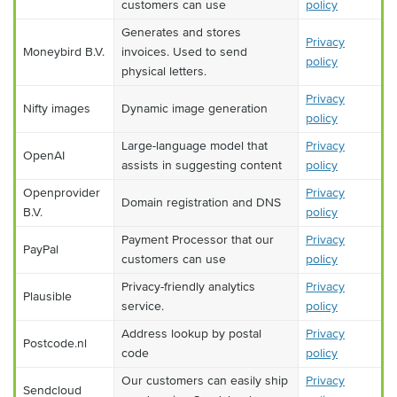
customers can use
policy
Generates and stores
Privacy
Moneybird B.V.
invoices. Used to send
policy
physical letters.
Privacy
Nifty images
Dynamic image generation
policy
Large-language model that
Privacy
OpenAI
assists in suggesting content
policy
Openprovider
Privacy
Domain registration and DNS
B.V.
policy
Payment Processor that our
Privacy
PayPal
customers can use
policy
Privacy-friendly analytics
Privacy
Plausible
service.
policy
Address lookup by postal
Privacy
Postcode.nl
code
policy
Our customers can easily ship
Privacy
Sendcloud