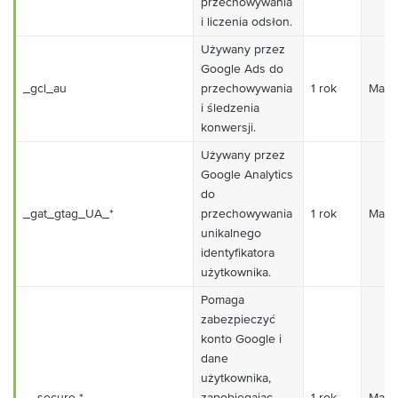
przechowywania
i liczenia odsłon.
Używany przez
Google Ads do
_gcl_au
przechowywania
1 rok
Mark
i śledzenia
konwersji.
Używany przez
Google Analytics
do
_gat_gtag_UA_*
przechowywania
1 rok
Mark
unikalnego
identyfikatora
użytkownika.
Pomaga
zabezpieczyć
konto Google i
dane
użytkownika,
__secure-*
zapobiegając
1 rok
Mark