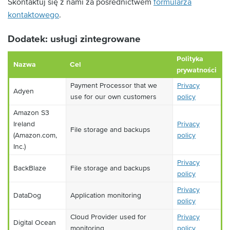
Skontaktuj się z nami za pośrednictwem
formularza
kontaktowego
.
Dodatek: usługi zintegrowane
Polityka
Nazwa
Cel
prywatności
Payment Processor that we
Privacy
Adyen
use for our own customers
policy
Amazon S3
Ireland
Privacy
File storage and backups
(Amazon.com,
policy
Inc.)
Privacy
BackBlaze
File storage and backups
policy
Privacy
DataDog
Application monitoring
policy
Cloud Provider used for
Privacy
Digital Ocean
monitoring
policy