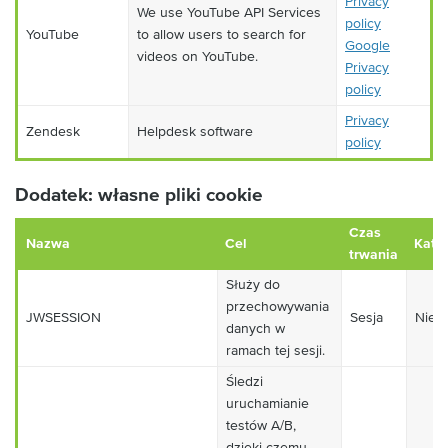
Privacy
We use YouTube API Services
policy
YouTube
to allow users to search for
Google
videos on YouTube.
Privacy
policy
Privacy
Zendesk
Helpdesk software
policy
Dodatek: własne pliki cookie
Czas
Nazwa
Cel
Kate
trwania
Służy do
przechowywania
JWSESSION
Sesja
Niez
danych w
ramach tej sesji.
Śledzi
uruchamianie
testów A/B,
dzięki czemu