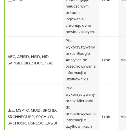
nieuczciwym
próbom
logowania i
chroniąc dane
odwiedzających.
Plik
wykorzystywany
przez Google
AEC, APISID, HSID, NID,
Analytics do
1 rok
Mark
SAPISID, SID, SIDCC, SSID
przechowywania
informacji o
użytkowniku.
Plik
wykorzystywany
przez Microsoft
do
dsc, MSPTC, MUID, SRCHD,
przechowywania
SRCHHPGUSR, SRCHUID,
1 rok
Mark
informacji o
SRCHUSR, USRLOC, _RwBf
użytkownikach