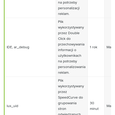
na potrzeby
personalizacji
reklam.
Plik
wykorzystywany
przez Double
Click do
przechowywania
IDE, ar_debug
1 rok
Mark
informacji o
użytkownikach
na potrzeby
personalizowania
reklam.
Plik
wykorzystywany
przez
SpeedCurve do
grupowania
30
lux_uid
Mark
stron
minut
odwiedzanych