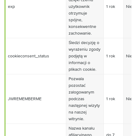
exp
użytkownik
1 rok
Niez
otrzymuje
spójne,
konsekwentne
zachowanie.
Śledzi decyzję o
wyrażeniu zgody
cookieconsent_status
podjętą w
1 rok
Niez
informacji o
plikach cookie.
Pozwala
pozostać
zalogowanym
JWREMEMBERME
podczas
1 rok
Niez
następnej wizyty
na naszej
witrynie.
Nazwa kanału
afiliacyjnego,
do 7