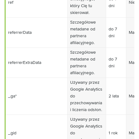
ref
Niez
który Cię tu
dni
skierował.
Szczegółowe
metadane od
do 7
referrerData
Mark
partnera
dni
afiliacyjnego.
Szczegółowe
metadane od
do 7
referrerExtraData
Mark
partnera
dni
afiliacyjnego.
Używany przez
Google Analytics
_ga*
do
2 lata
Mark
przechowywania
i liczenia odsłon.
Używany przez
Google Analytics
_gid
do
1 rok
Mark