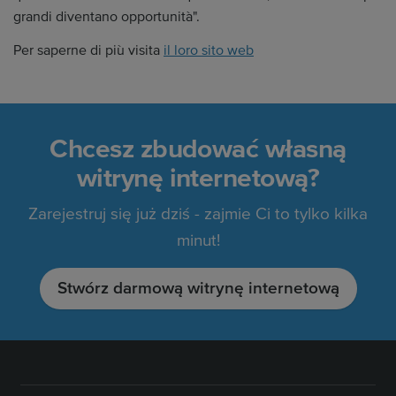
grandi diventano opportunità".
Per saperne di più visita
il loro sito web
Chcesz zbudować własną
witrynę internetową?
Zarejestruj się już dziś - zajmie Ci to tylko kilka
minut!
Stwórz darmową witrynę internetową