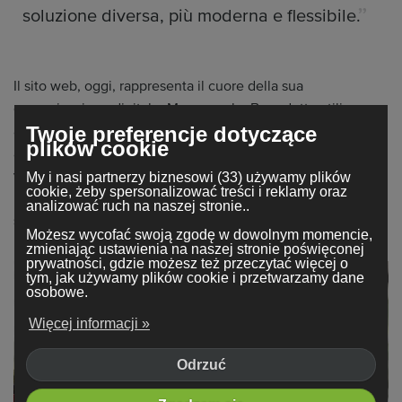
soluzione diversa, più moderna e flessibile.
Il sito web, oggi, rappresenta il cuore della sua
comunicazione digitale. Ma non solo: Benedetta utilizza
anche l'email marketing per dialogare direttamente con gli
Twoje preferencje dotyczące
plików cookie
albergatori, offrendo servizi su misura, pacchetti dedicati e
vantaggi pensati per stabilire relazioni durature. "Il rapporto
My i nasi partnerzy biznesowi (33) używamy plików
cookie, żeby spersonalizować treści i reklamy oraz
umano per me è fondamentale. Ogni cliente è unico e io mi
analizować ruch na naszej stronie..
sento parte del team di ogni hotel che seguo".
Możesz wycofać swoją zgodę w dowolnym momencie,
zmieniając ustawienia na naszej stronie poświęconej
prywatności, gdzie możesz też przeczytać więcej o
tym, jak używamy plików cookie i przetwarzamy dane
osobowe.
Więcej informacji »
Odrzuć